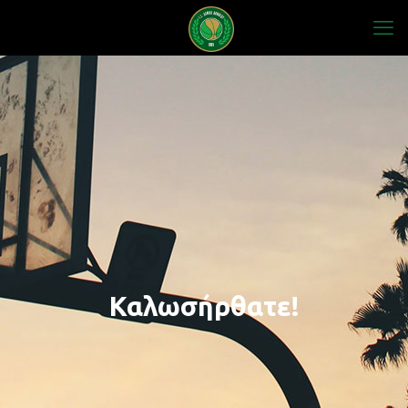
Καλωσήρθατε!