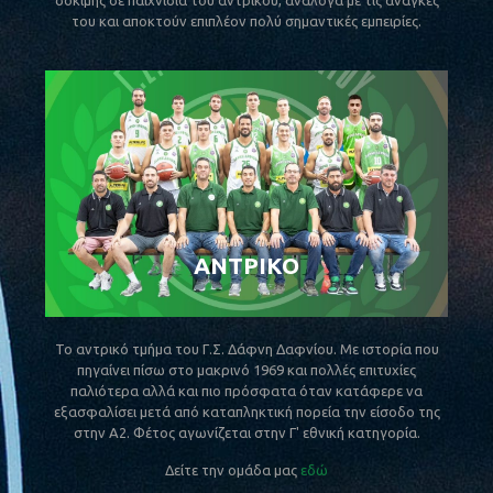
δοκιμής σε παιχνίδια του αντρικού, ανάλογα με τις ανάγκες
του και αποκτούν επιπλέον πολύ σημαντικές εμπειρίες.
ΑΝΤΡΙΚΟ
Το αντρικό τμήμα του Γ.Σ. Δάφνη Δαφνίου. Με ιστορία που
πηγαίνει πίσω στο μακρινό 1969 και πολλές επιτυχίες
παλιότερα αλλά και πιο πρόσφατα όταν κατάφερε να
εξασφαλίσει μετά από καταπληκτική πορεία την είσοδο της
στην Α2. Φέτος αγωνίζεται στην Γ' εθνική κατηγορία.
Δείτε την ομάδα μας
εδώ