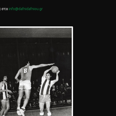
τε στο
info@dafnidafniou.gr