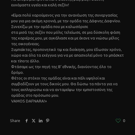
ευχόμαστε υγεία και καλή σεζόν!
«Είμαι πολύ χαρούμενος για την ανανέωση της συνεργασίας
μου για μια ακόμη χρoνιά, με την ομάδα της Δάφνης Δαφνίου.
Συνεχίζω με την ομάδα που με καλωσόρισε
στα μισά της σεζόν που μόλις τελείωσε, σε μια δύσκολη φάση
της καριέρας μου, με αγκάλιασε και με έκανε να νιώσω μέλος
της οικογένειας.
Συμπαίκτες, προπονητικό τιμ και διοίκηση, μου έδωσαν χρόνο,
χώρο και όλα τα εχέγγυα για να με απασχολεί μόνο το μπάσκετ
και τίποτε άλλο.
Φτάσαμε ως την πηγή της Β’ εθνικής, διανύοντας όλο το
δρόμο.
Φέτος οι στόχοι της ομάδας είναι και πάλι υψηλοί και
συμβαδίζουν με τους δικούς μου. Θα δώσω τα πάντα για να
τους εκπληρώσω και να ανταμείψω την εμπιστοσύνη της
ομάδας στο πρόσωπο μου.
VAMOS DAFNARA!»
Share
0